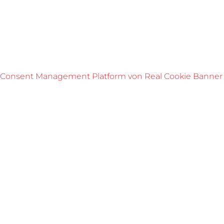
Consent Management Platform von Real Cookie Banner
Über uns
Wir sind KSM, Ihr Partner für Konstruktions-, Stahl- und
Maschinenbau aus Neufurth.
Hier geht's zu unserer Online Broschüre