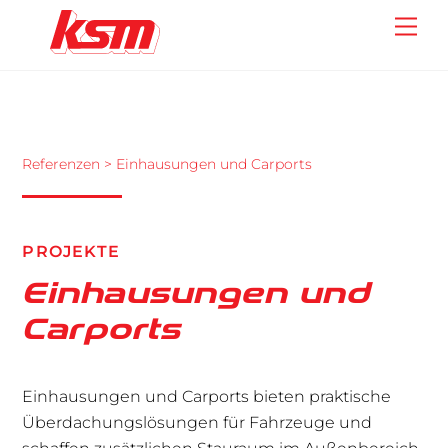
Skip
Back
Me
to
To
content
Top
Referenzen
> Einhausungen und Carports
PROJEKTE
Einhausungen und
Carports
Einhausungen und Carports bieten praktische
Überdachungslösungen für Fahrzeuge und