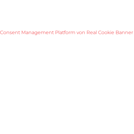
Consent Management Platform von Real Cookie Banner
Über uns
Wir sind KSM, Ihr Partner für Konstruktions-, Stahl- und
Maschinenbau aus Neufurth.
Hier geht's zu unserer Online Broschüre
Kontakt